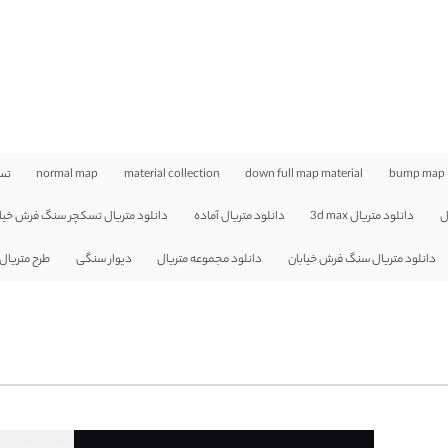
bump map
down full map material
material collection
normal map
تس
ل
دانلود متریال 3d max
دانلود متریال آماده
دانلود متریال تسکچر سنگ فرش خیابا
دانلود متریال سنگ فرش خیابان
دانلود مجموعه متریال
دیوار سنگی
طرح متریا