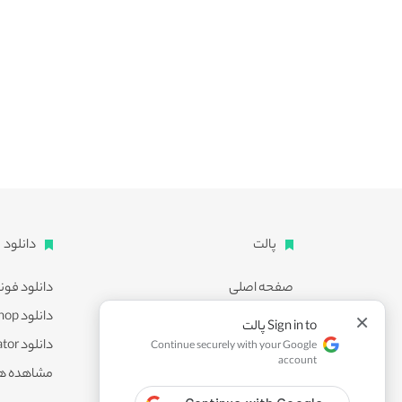
پالت
دانلود
صفحه اصلی
دانلود فون
اشتراک ویژه
دانلود Photoshop
×
Sign in to پالت
پشتیبانی
دانلود Illustrator
Continue securely with your Google
account
همکاری با ما
مشاهده ه