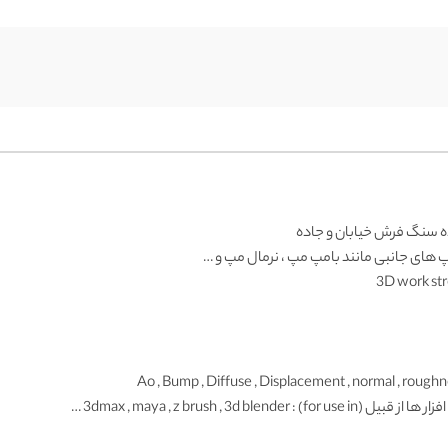
ه سنگ فرش خیابان و جاده
پ های جانبی مانند بامپ مپ ، نرمال مپ و …
3D work str
for use in) : 3dmax , may …