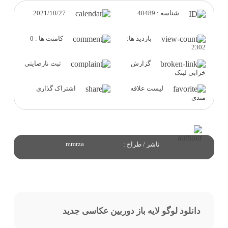
2021/10/27
شناسه : 40489
بازدید ها:
کامنت ها : 0
2302
گزارش
ثبت نارضایتی
خرابی لینک
لیست علاقه
اشتراک گذاری
مندی
mmrza
ناشر / طراح :
دانلود لوگو لایه باز دوربین عکاسی جدید