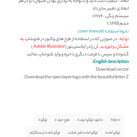
ابعاد : کیفیت ثابت دارد و با توجه به برداری بودن میتوان آنرا در هر
ابعادی تغییر سایز داد
سیستم رنگی : cmyk
حجم 1.5MB
نحوه استفاده (user manual):
توجه :
در صورتی که در استفاده از طرح های وکتور در فتوشاپ
به
مشکل برخوردید
, آن را در ایلاستریتور (
Adobe Illustrator
)
گشوده و سپس با فرمت دیگری ذخیره و وارد فتوشاپ نمائید.
English description:
Download vector
Download the open layer logo with the beautiful letter Z.
logo z
دانلود لوگو حرف z
طرح حرف z
لوگو z
لوگو آماده
لوگو آماده افتر افکت
لوگو آماده اینستاگرام