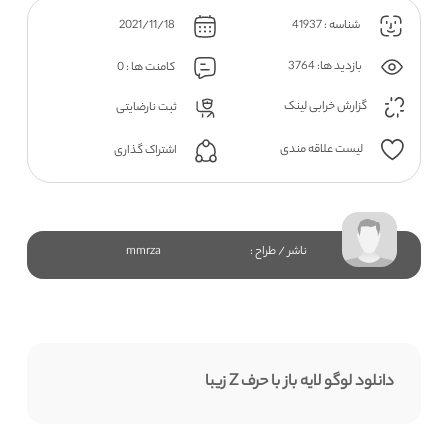
شناسه : 41937
2021/11/18
بازدید ها: 3764
کامنت ها : 0
گزارش خرابی لینک
ثبت نارضایتی
لیست علاقه مندی
اشتراک گذاری
ناشر / طراح :
mmrza
دانلود لوگو لایه باز با حرف Z زیبا