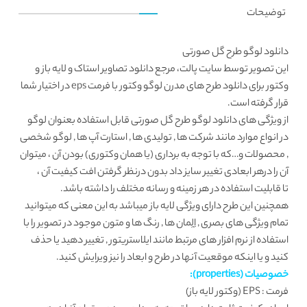
توضیحات
دانلود لوگو طرح گل صورتی
این تصویر توسط
سایت پالت
، مرجع دانلود تصاویر استاک و لایه باز و
وکتور برای دانلود طرح های مدرن
لوگو
وکتور با فرمت eps در اختیار شما
قرار گرفته است.
از ویژگی های دانلود لوگو طرح گل صورتی قابل استفاده بعنوان لوگو
در انواع موارد مانند شرکت ها , تولیدی ها , استارت آپ ها , لوگو شخصی
, محصولات و…که با توجه به برداری (یا همان وکتوری) بودن آن ، میتوان
آن را درهر ابعادی تغییر سایز داد بدون درنظر گرفتن افت کیفیت آن ،
تا قابلیت استفاده در هر زمینه و رسانه مختلف را داشته باشد.
همچنین این طرح دارای ویژگی لایه باز میباشد به این معنی که میتوانید
تمام ویژگی های بصری , اِلِمان ها , رنگ ها و متون موجود در تصویر را با
استفاده از نرم افزار های مرتبط مانند ایلاستریتور , تغییر دهید یا حذف
کنید و یا اینکه موقعیت آنها در طرح و ابعاد را نیز ویرایش کنید.
خصوصیات (properties):
فرمت : EPS (وکتور لایه باز)