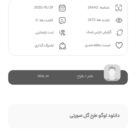
شناسه : 24642
2020/10/29
بازدید ها: 2473
کامنت ها : 0
گزارش خرابی لینک
ثبت نارضایتی
لیست علاقه مندی
اشتراک گذاری
ناشر / طراح :
leila_m
دانلود لوگو طرح گل صورتی