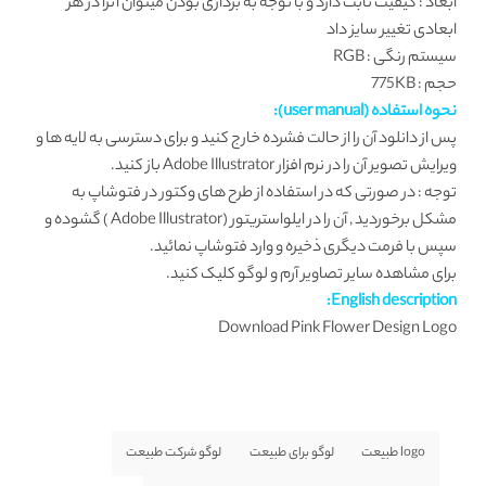
ابعاد : کیفیت ثابت دارد و با توجه به برداری بودن میتوان آنرا در هر
ابعادی تغییر سایز داد
سیستم رنگی : RGB
حجم : 775KB
نحوه استفاده (user manual):
پس از دانلود آن را از حالت فشرده خارج کنید و برای دسترسی به لایه ها و
ویرایش تصویر آن را در نرم افزار Adobe Illustrator باز کنید.
توجه : در صورتی که در استفاده از طرح های وکتور در فتوشاپ به
مشکل برخوردید , آن را در ایلواستریتور (Adobe Illustrator ) گشوده و
سپس با فرمت دیگری ذخیره و وارد فتوشاپ نمائید.
برای مشاهده سایر تصاویر آرم و لوگو
کلیک کنید.
English description:
Download Pink Flower Design Logo
logo طبیعت
لوگو برای طبیعت
لوگو شرکت طبیعت