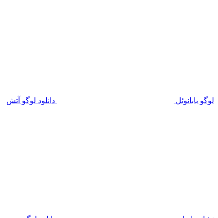
لوگو بابانوئل
دانلود لوگو آتش