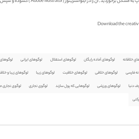
Adobe Illustrator ) گشوده و سپس با فرمت دیگری ذخیره و وارد فتوشاپ نمائید.
Download the creativ
اي خلاقانه
لوگوهای آماده رایگان
لوگوهای استقلال
لوگوهای ایرانی
لوگوهای 
نه فارسی
لوگوهای خلاقی
لوگوهای خلاقیت
لوگوهای زیبا
لوگوهای زیبا و خلاقا
ف دنیا
لوگوهای ورزشی
لوگوهایی که پول سازند
لوگوی تجاری
لوگوی تجاری 
کتی