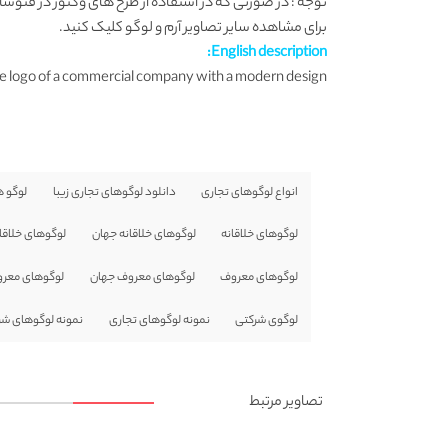
توجه : در صورتی که در استفاده از طرح های وکتور در فتوشاپ به مشکل برخوردید , آن را در ایلواستریتور (
برای مشاهده سایر تصاویر آرم و لوگو
کلیک کنید.
English description:
e logo of a commercial company with a modern design
انواع لوگوهای تجاری
دانلود لوگوهای تجاری زیبا
لوگو ه
لوگوهای خلاقانه
لوگوهای خلاقانه جهان
لوگوهای خلاقا
لوگوهای معروف
لوگوهای معروف جهان
لوگوهای معرو
لوگوی شرکتی
نمونه لوگوهای تجاری
نمونه لوگوهای شر
تصاویر مرتبط