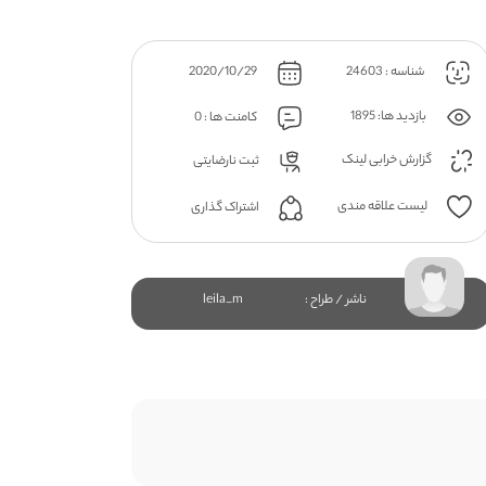
شناسه : 24603
2020/10/29
بازدید ها: 1895
کامنت ها : 0
گزارش خرابی لینک
ثبت نارضایتی
لیست علاقه مندی
اشتراک گذاری
ناشر / طراح :
leila_m