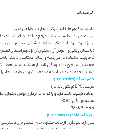
توضیحات
دانلود لوگوی خلاقانه شرکتی تجاری با طراحی مدرن
این تصویر توسط
سایت پالت
، مرجع دانلود تصاویر استاک و ل
از ویژگی های دانلود لوگوی خلاقانه شرکتی تجاری با طراحی م
(یا همان وکتوری) بودن آن ، میتوان آن را درهر ابعادی تغییر
تا قابلیت استفاده در هر زمینه و رسانه مختلف را داشته باشد
همچنین این طرح دارای ویژگی لایه باز میباشد به این معنی که م
دهید یا حذف کنید و یا اینکه موقعیت آنها در طرح و ابعاد را ن
خصوصیات (properties):
فرمت : EPS (وکتور لایه باز)
ابعاد : کیفیت ثابت دارد و با توجه به برداری بودن میتوان آنرا
سیستم رنگی : RGB
حجم : 766KB
نحوه استفاده (user manual):
پس از دانلود آن را از حالت فشرده خارج کنید و برای دسترسی به لایه ها و ویرایش