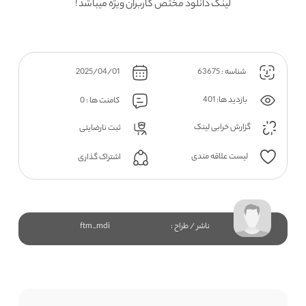
لینک دانلود مختص کاربران ویژه میباشد !
شناسه : 63675
2025/04/01
بازدید ها: 401
کامنت ها : 0
گزارش خرابی لینک
ثبت نارضایتی
لیست علاقه مندی
اشتراک گذاری
ناشر / طراح :
ftm_mdi