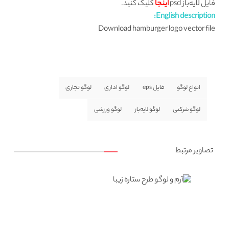
فایل لایه‌باز psd
اینجا
کلیک کنید.
English description:
Download hamburger logo vector file
انواع لوگو
فایل eps
لوگو اداری
لوگو تجاری
لوگو شرکتی
لوگو لایه‌باز
لوگو ورزشی
تصاویر مرتبط