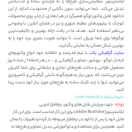
ایلاستریتور، سفارشی‌سازی طرح‌ها را به فرآیندی ساده و لذت‌بخش
تبدیل می‌کند. شما می‌توانید بدون نگرانی از محدودیت اندازه، از این
(دانلود فایل وکتور لوگو همبرگر) در هر ابعادی، از چاپ روی محصولات
کوچک تا بیلبوردهای عظیم شهری و نیز در فضای آنلاین، با وضوحی
بی‌نظیر استفاده کنید. هدف ما در پالت، ارائه بهترین و باکیفیت‌ترین
لوگوها برای شما عزیزان است، تا بتوانید هویت بصری برند خود را به
بهترین شکل ممکن به نمایش بگذارید.
سایت گرافیکی پالت
با تیم قدرتمند و خلاقانه خود انواع وکتورهای
لایه‌باز، لوگو، بروشور، تصاویر گرافیکی و … در هر لحظه از شبانه روز
مشغول طراحی و ساخت طرح‌های تجاری و تبلیغاتی برای شما کاربران
عزیز می‌باشند که بدون نیاز به هیچگونه دانش گرافیکی و کامپیوتری
می‌توانید تنها با چند کلیک ساده به طرح‌های مورد نیاز خود دست پیدا
کنید.
نحوه استفاده (user manual):
توجه :
جهت ویرایش فایل‌های وکتور، نرم‌افزار ادوبی
ایلاستریتور(adobe illustrator) برای این کار مناسب است. برای این کار
فایل خود را پس از دانلود در نرم‌افزار مربوطه باز کرده و تغییرات را اعمال
کنید. همچنین برای مشاهده ویدئو آموزشی تبدیل تصاویر و طرح‌ها به