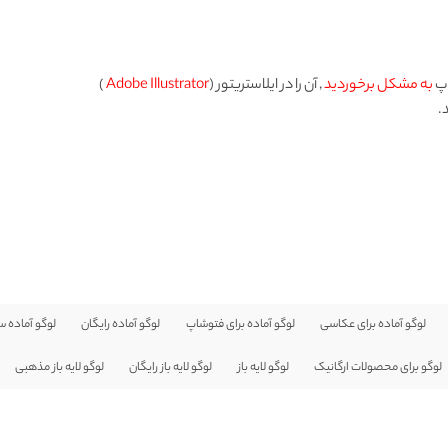
اپ
به مشکل برخوردید
, آن را در ایلاستریتور (
Adobe Illustrator
)
.
لوگو آماده برای عکاسی
لوگو آماده برای فتوشاپ
لوگو آماده رایگان
لوگو آماده س
لوگو برای محصولات ارگانیک
لوگو لایه باز
لوگو لایه باز رایگان
لوگو لایه باز مذهبی