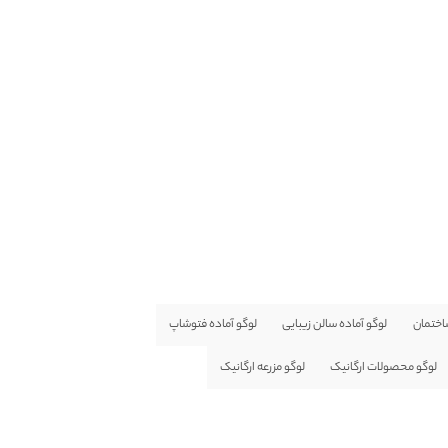
اختمان
لوگو آماده سالن زیبایی
لوگو آماده فتوشاپ
لوگو محصولات ارگانیک
لوگو مزرعه ارگانیک