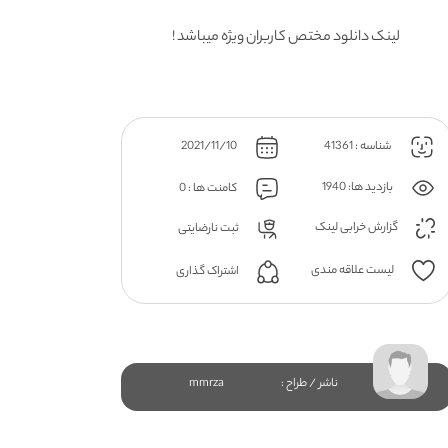
لینک دانلود مختص کاربران ویژه میباشد !
شناسه : 41361
2021/11/10
بازدید ها: 1940
کامنت ها : 0
گزارش خرابی لینک
ثبت نارضایتی
لیست علاقه مندی
اشتراک گذاری
ناشر / طراح :
mmrza