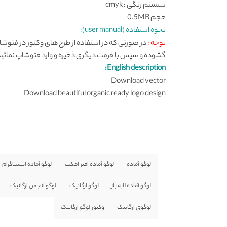
سیستم رنگی : cmyk
حجم 0.5MB
نحوه استفاده (user manual):
توجه :
در صورتی که در استفاده از طرح های وکتور در فتوش
گشوده و سپس با فرمت دیگری ذخیره و وارد فتوشاپ نمائید
English description:
Download vector
Download beautiful organic ready logo design
لوگو آماده
لوگو آماده افتر افکت
لوگو آماده اینستاگرام
لوگو آماده لایه باز
لوگو ارگانیک
لوگو انجمن ارگانیک
لوگوی ارگانیک
وکتور لوگو ارگانیک