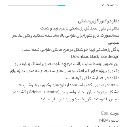
توضیحات
دانلود وکتور گل رز مشکی
دانلود وکتور
جدید گل رز مشکی با طرح زیبا و شیک
همانطور که در
وکتور اجزای طراحی
بالا مشاهده میکنید
وکتور عناصر
طبیعی
با گل رز مشکی زیبا خوشکل در طرح فانتزی طراحی شده است .
Download black rose design
این تصویر توسط
سایت پالت
، مرجع دانلود تصاویر استاک و لایه باز و
وکتور و پروژه های افتر افکت و مدل های سه بعدی به صورت ویژه برای
دانلود در اختیار شما قرار گرفته است.
توجه : در صورتی که در استفاده از طرح های وکتور در فتوشاپ به
مشکل برخوردید , آن را در ایلواستریتور (Adobe Illustrator ) گشوده و
سپس با فرمت دیگری ذخیره و وارد فتوشاپ نمائید.
فرمت
: Eps
حجم : 4 MB