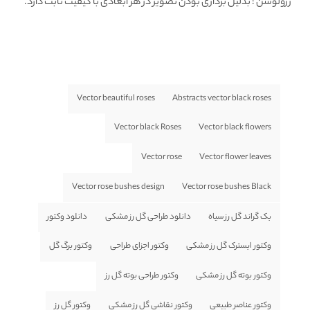
رزولوشن
: بدلیل برداری بودن تصویر در هر ابعادی با کیفیت ثابت دارد.
Vector beautiful roses
Abstracts vector black roses
Vector black Roses
Vector black flowers
Vector rose
Vector flower leaves
Vector rose bushes design
Vector rose bushes Black
بک گراند گل رز سیاه
دانلود طراحی گل رز مشکی
دانلود وکتور
وکتور ابسترک گل رز مشکی
وکتور اجزای طراحی
وکتور برگ گل
وکتور بوته گل رز مشکی
وکتور طراحی بوته گل رز
وکتور عناصر طبیعی
وکتور نقاشی گل رز مشکی
وکتور گل رز