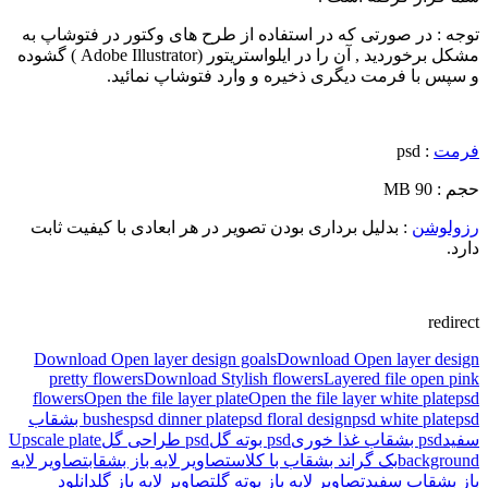
توجه : در صورتی که در استفاده از طرح های وکتور در فتوشاپ به
مشکل برخوردید , آن را در ایلواستریتور (Adobe Illustrator ) گشوده
و سپس با فرمت دیگری ذخیره و وارد فتوشاپ نمائید.
فرمت
: psd
حجم : 90 MB
رزولوشن
: بدلیل برداری بودن تصویر در هر ابعادی با کیفیت ثابت
دارد.
redirect
Download Open layer design goals
Download Open layer design
pretty flowers
Download Stylish flowers
Layered file open pink
flowers
Open the file layer plate
Open the file layer white plate
psd
psd white plate
psd floral design
psd dinner plate
bushes
psd بشقاب
سفید
psd بشقاب غذا خوری
psd بوته گل
psd طراحی گل
Upscale plate
background
بک گراند بشقاب با کلاس
تصاویر لایه باز بشقاب
تصاویر لایه
باز بشقاب سفید
تصاویر لایه باز بوته گل
تصاویر لایه باز گل
دانلود