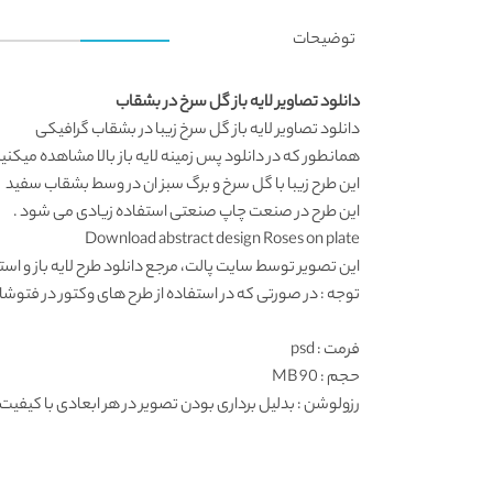
توضیحات
دانلود تصاویر لایه باز گل سرخ در بشقاب
دانلود تصاویر لایه باز
گل سرخ زیبا در بشقاب گرافیکی
همانطور که در
دانلود پس زمینه لایه باز
بالا مشاهده میکنی
این طرح زیبا با گل سرخ و برگ سبز ان در وسط بشقاب سفید
این طرح در صنعت چاپ صنعتی استفاده زیادی می شود .
Download abstract design Roses on plate
این تصویر توسط سایت پالت، مرجع
دانلود طرح لایه باز
و استا
توجه : در صورتی که در استفاده از طرح های وکتور در فتوشاپ به مشکل برخوردید , آن را در ایلواستریتور (
فرمت
: psd
حجم : 90 MB
رزولوشن
: بدلیل برداری بودن تصویر در هر ابعادی با کیفیت 