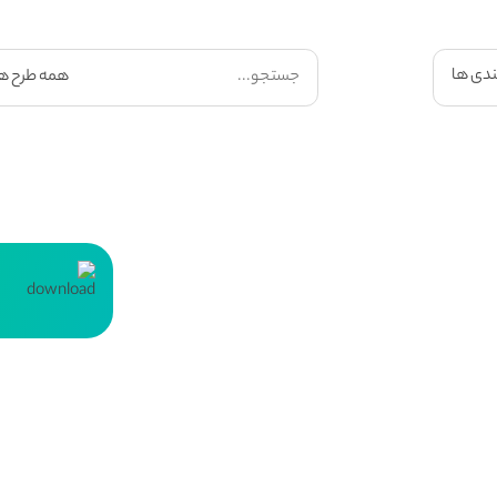
ندی ها
ت
ل