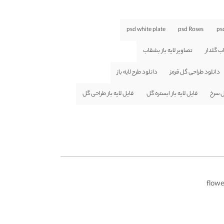
psd white plate
psd Roses
psd
ب گلدار
تصاویر لایه باز بشقاب
دانلود طراحی گل قرمز
دانلود طرح لایه باز
گل سرخ
فایل لایه باز ابستره گل
فایل لایه باز طراحی گل