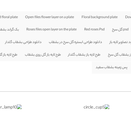
 floral plate
Open files flower layer on a plate
Floral background plate
Dow
psd گل سرخ
Red roses Psd
Roses files open layer on the plate
بک گراند بشقا
 تصاویر لایه باز
دانلود طراحی ابستره گل سرخ در بشقاب
دانلود طراحی بشقاب گلدار
باز بشقاب گل سرخ
طرح لایه باز بشقاب گلدار
طرح لایه باز گل روی بشقاب
طرح لایه باز 
پس زمینه بشقاب سفید