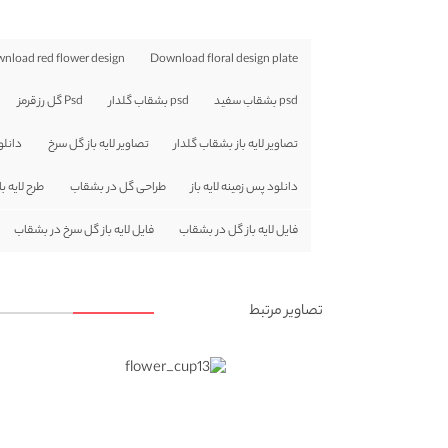
nload red flower design
Download floral design plate
psd بشقاب سفید
psd بشقاب گلدار
Psd گل رز قرمز
تصاویر لایه باز بشقاب گلدار
تصاویر لایه باز گل سرخ
دانلود
دانلود پس زمینه لایه باز
طراحی گل در بشقاب
طرح لایه 
فایل لایه باز گل در بشقاب
فایل لایه باز گل سرخ در بشقاب
تصاویر مرتبط