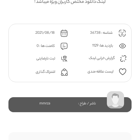
لینک دانلود مختص کاربران ویژه میباشد !
شناسه : 36738
2021/08/18
بازدید ها: 1129
کامنت ها : 0
گزارش خرابی لینک
ثبت نارضایتی
لیست علاقه مندی
اشتراک گذاری
ناشر / طراح :
mmrza