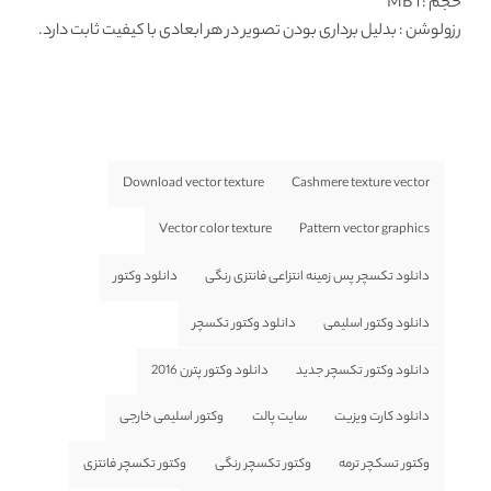
حجم : 1 MB
رزولوشن
: بدلیل برداری بودن تصویر در هر ابعادی با کیفیت ثابت دارد.
Download vector texture
Cashmere texture vector
Vector color texture
Pattern vector graphics
دانلود تکسچر پس زمینه انتزاعی فانتزی رنگی
دانلود وکتور
دانلود وکتور اسلیمی
دانلود وکتور تکسچر
دانلود وکتور تکسچر جدید
دانلود وکتور پترن 2016
دانلود کارت ویزیت
سایت پالت
وکتور اسلیمی خارجی
وکتور تسکچر ترمه
وکتور تکسچر رنگی
وکتور تکسچر فانتزی