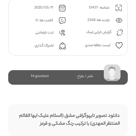
شناسه : 13457
2020/03/11
بازدید ها: 2368
کامنت ها : 0
گزارش خرابی لینک
ثبت نارضایتی
لیست علاقه مندی
اشتراک گذاری
ناشر / طراح :
M.goodarzi
دانلود تصویر تایپوگرافی مشق (السلام علیک ایها القائم
المنتظر المهدی) با ترکیب رنگ مشکی و قرمز