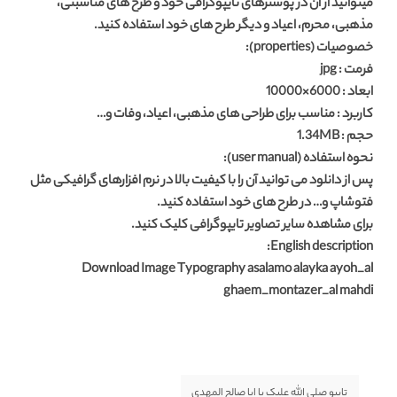
میتوانید از آن در پوسترهای تایپوگرافی خود و طرح های مناسبتی،
مذهبی، محرم، اعیاد و دیگر طرح های خود استفاده کنید.
خصوصیات (properties):
فرمت : jpg
ابعاد : 6000×10000
کاربرد : مناسب برای طراحی های مذهبی، اعیاد، وفات و…
حجم : 1.34MB
نحوه استفاده (user manual):
پس از دانلود می توانید آن را با کیفیت بالا در نرم افزارهای گرافیکی مثل
فتوشاپ و… در طرح های خود استفاده کنید.
برای مشاهده سایر تصاویر تایپوگرافی کلیک کنید.
English description:
Download Image Typography asalamo alayka ayoh_al
ghaem_montazer_al mahdi
تایپو صلی الله علیک یا ابا صالح المهدی