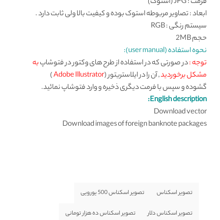
فرمت : JPG (استوک)
ابعاد : تصاویر مربوطه استوک بوده و کیفیت بالا ولی ثابت دارد .
سیستم رنگی : RGB
حجم 2MB
نحوه استفاده (user manual):
توجه :
در صورتی که در استفاده از طرح های وکتور در فتوشاپ
به
مشکل برخوردید
, آن را در ایلاستریتور (
Adobe Illustrator
)
گشوده و سپس با فرمت دیگری ذخیره و وارد فتوشاپ نمائید.
English description:
Download vector
Download images of foreign banknote packages
تصویر اسکناس
تصویر اسکناس 500 یورویی
تصویر اسکناس دلار
تصویر اسکناس ده هزار تومانی