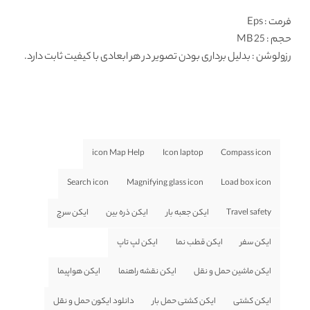
فرمت
: Eps
حجم : 25 MB
رزولوشن
: بدلیل برداری بودن تصویر در هر ابعادی با کیفیت ثابت دارد.
icon Map Help
Icon laptop
Compass icon
Search icon
Magnifying glass icon
Load box icon
Travel safety
ایکن جعبه بار
ایکن ذره بین
ایکن سرچ
ایکن سفر
ایکن قطب نما
ایکن لپ تاپ
ایکن ماشین حمل و نقل
ایکن نقشه راهنما
ایکن هواپیما
ایکن کشتی
ایکن کشتی حمل بار
دانلود ایکون حمل و نقل