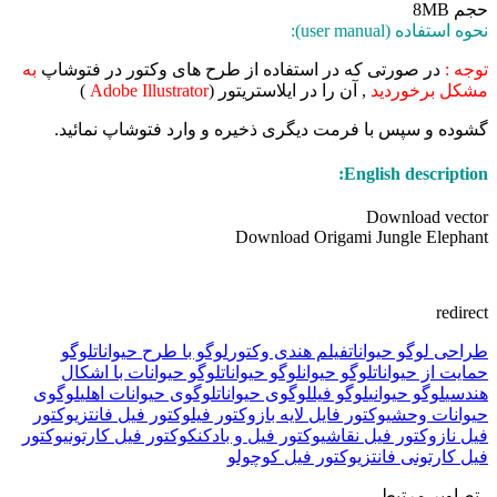
حجم 8MB
نحوه استفاده (user manual):
توجه :
در صورتی که در استفاده از طرح های وکتور در فتوشاپ
به
مشکل برخوردید
, آن را در ایلاستریتور (
Adobe Illustrator
)
گشوده و سپس با فرمت دیگری ذخیره و وارد فتوشاپ نمائید.
English description:
Download vector
Download Origami Jungle Elephant
redirect
طراحی لوگو حیوانات
فیلم هندی وکتور
لوگو با طرح حیوانات
لوگو
حمایت از حیوانات
لوگو حیوان
لوگو حیوانات
لوگو حیوانات با اشکال
هندسی
لوگو حیوانی
لوگو فیل
لوگوی حیوانات
لوگوی حیوانات اهلی
لوگوی
حیوانات وحشی
وکتور فایل لایه باز
وکتور فیل
وکتور فیل فانتزی
وکتور
فیل ناز
وکتور فیل نقاشی
وکتور فیل و بادکنک
وکتور فیل کارتونی
وکتور
فیل کارتونی فانتزی
وکتور فیل کوچولو
تصاویر مرتبط