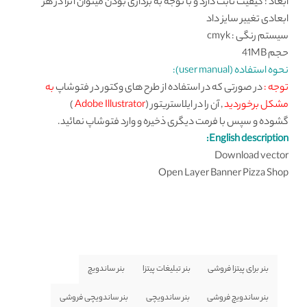
ابعاد : کیفیت ثابت دارد و با توجه به برداری بودن میتوان آنرا در هر
ابعادی تغییر سایز داد
سیستم رنگی : cmyk
حجم 41MB
نحوه استفاده (user manual):
توجه :
در صورتی که در استفاده از طرح های وکتور در فتوشاپ
به
مشکل برخوردید
, آن را در ایلاستریتور (
Adobe Illustrator
)
گشوده و سپس با فرمت دیگری ذخیره و وارد فتوشاپ نمائید.
English description:
Download vector
Open Layer Banner Pizza Shop
بنر برای پیتزا فروشی
بنر تبلیغات پیتزا
بنر ساندویچ
بنر ساندویچ فروشی
بنر ساندویچی
بنر ساندویچی فروشی