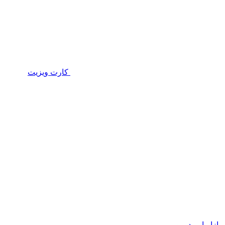
کارت ویزیت
بازاریابی دورو