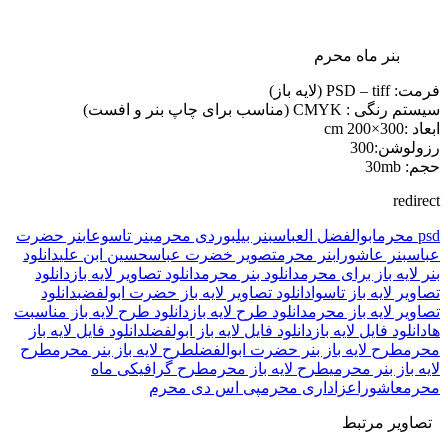
بنر ماه محرم
فرمت: PSD – tiff (لایه باز)
سیستم رنگی : CMYK (مناسب برای چاپ بنر و افست)
ابعاد :300×200 cm
رزولوشن:300
حجم: 30mb
redirect
psd محرم
ابوالفضل العباس
بنر بیلبوردی محرم
بنر تاسوعا
بنر حضرت
عباس
بنر عاشورا
بنر محرم
تصویر خضرت عباس
حسین ابن علی
دانلود
بنر لایه باز برای محرم
دانلود بنر محرم
دانلود تصاویر لایه باز
دانلود
تصاویر لایه باز تاسوا
دانلود تصاویر لایه باز حضرت ابولفضب
دانلود
تصاویر لایه باز محرم
دانلود طرح لایه باز
دانلود طرح لایه باز مناسبت
ها
دانلود فایل لایه باز
دانلود فایل لایه باز ابولفضل
دانلود فایل لایه باز
محرم
طرح لایه باز بنر حضرت ابوالفضل
طرح لایه باز بنر محرم
طرح
لایه باز بنر محرمی
طرح لایه باز محرم
طرح گرافیکی ماه
محرم
عاشورا
عزاداری محرم
پی اس دی محرم
تصاویر مرتبط