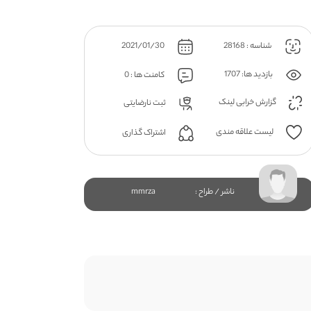
شناسه : 28168
2021/01/30
بازدید ها: 1707
کامنت ها : 0
گزارش خرابی لینک
ثبت نارضایتی
لیست علاقه مندی
اشتراک گذاری
ناشر / طراح :
mmrza