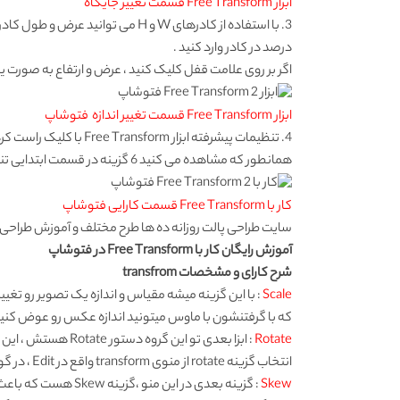
ابزار Free Transform قسمت تغییر جایگاه
3. با استفاده از کادرهای W و H می توانید عرض و طول کادر یا تصویر را بزرگتر کنید . کافیست عدد مورد نظرتان را برحسب
درصد در کادر وارد کنید .
اگر بر روی علامت قفل کلیک کنید ، عرض و ارتفاع به صورت ی
ابزار Free Transform قسمت تغییر اندازه فتوشاپ
4. تنظیمات پیشرفته ابزار Free Transform با کلیک راست کردن فعال می شود .
همانطور که مشاهده می کنید 6 گزینه در قسمت ابتدایی تنظیمات وجود دارد .
کار با Free Transform قسمت کارایی فتوشاپ
سایت طراحی
پالت روزانه ده ها طرح مختلف و آموزش طراحی 
آموزش رایگان کار با Free Transform در فتوشاپ
شرح کارای و مشخصات transfrom
Scale
: با این گزینه میشه مقیاس و اندازه یک تصویر رو تغیی
که با گرفتنشون با ماوس میتونید اندازه عکس رو عوض کنید
Rotate
: ابزا بعدی تو این گروه دستور Rotate هستش ، این دستور عمل چرخش یه عکس رو انجام میده و مثل دستور قبلی بعد از انتخاب تصویر و
انتخاب گزینه rotate از منوی transform واقع در Edit ، در گوشه های تصویر دستگیره هایی ظاهر میشه که باید توسط اونها تصویر چرخش داده بشه .
Skew
: گزینه بعدی در این منو ،گزینه Skew هست که باعث چرخش تصویر میشه به طوری که با انتخاب این گزینه همون