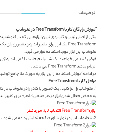
توضیحات
آموزش رایگان کار با Free Transform در فتوشاپ
یکی از اصلی ترین و کاربردی ترین ابزارهایی که در فتوشاپ دائم از آن استفاد 
Free Transform یک ابزار برای تغییر اندازه و تغییر زوایای یک شی در صفحه طراحی می باشد . تقریبا در 90 درصد مطالب و تمرین های
فتوشاپ این ابزار مورد استفاده قرار می گیرد .
فرض کنید می خواهید یک شی را بچرخانید یا کمی اندازه آن را ک
انجام بدهد Free Transform می باشد .
در ادامه آموزش استفاده از این ابزار به طور کاملا جامع توض
مراحل کار با Free Transform
1. فتوشاپ را اجرا کنید . یک تصویر یا کادر را در فتوشاپ باز کنید . با فشردن کلیدهای Ctrl + T ابزار Free Transform فعال می شود .
به محض فعال شدن ابزار در هر ضلحی 3 اهرم برای تغییر اندازه نمایش داده می شود .
ابزار Free Transform انتخاب لایه مورد نظر
2. تنظیمات ابزار در نوار بالای صفحه نمایش داده می شود . با استفاده از کادرهای X و Y می توانید تصویر را در عرض و طول حرکت بدهید .