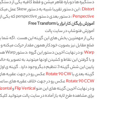
دستگیره ها دوباره ظاهر میشن و فقط کافیه یکی از دستگیره
Distort
: این دستور تقریبا شبیه به دستور Skew عمل میکنه و تنها تفاوتی که با اون داره اینکه این دستور تغییر مقیاس رو نیز میتونه انجام بده.
Perspective
: دستور بعدی دستور perspective که یکی از مهمترین مباحث در زمینه طراحی محسوب میشه ،با این دستور میتونید به تصاویر عمق و زاویه دید خاصی بدین .
آموزش رایگان کار ابزار با Free Transform
آموزش فتوشاپ
در سایت پالت
یکی از مهمترین بخش های این گزینه این هست . اگه شما یک
ضلع مقابل نیز بصورت خودکار همون مقدار حرکت میکنه و یا
Warp
:و در نهایت آخرین دستور این گروه ،دستور Warp هست که با انتخاب این گزینه روی تصویر یه شبکه طوری ایجاد میشه
و با گرفتن این نقاط و کشیدن اونها میتونید به تصویر یه حال
پایین این شش گزینه 3 تنظیم دیگر وجود دارد . گزینه ی اول یا همون
گزینه بعدی یا
Rotate 90 CW
عکس رو در جهت عقربه های ساعت 90 درجه چرخش میده و در نهایت 
Rotate 90 CCW
عکس رو در جهت خلاف عقربه های ساعت بصورت 90 درجه
و در نهایت آخرین گزینه های این منو
Flip Vertical
و
izontal
برای مشاهده
طرح لایه باز
آماده در سایت پالت میتوانید کلیک 