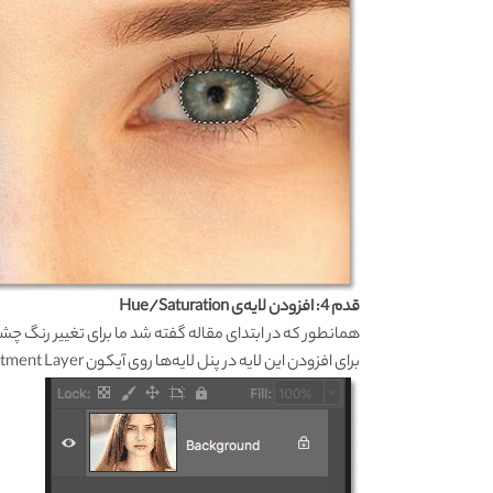
قدم 4: افزودن لایه‌ی Hue/Saturation
همانطور که در ابتدای مقاله گفته شد ما برای تغییر رنگ چشم در فتوشاپ از لایه‌ی
برای افزودن این لایه در پنل لایه‌ها روی آیکون New Fill or Adjustment Layer کلیک کنید.