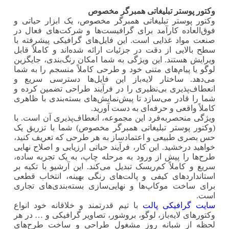
وکتور پوستر تبلیغاتی همبرگر مخصوص
وکتور پوستر تبلیغاتی همبرگر مخصوص، یک ابزار حیاتی و
فوق‌العاده کارآمد برای گرافیست‌ها و شرکت‌های فعال در
صنعت مواد غذایی است. این فایل‌های گرافیکی پیشرفته با
سطح بالایی از دقت در جزئیات ارائه شده‌اند و کاملاً قابل
ویرایش هستند. این ویژگی به شما امکان رنگ‌بندی، جایگزین
لوگو یا پیام‌های متنی خود و طرحی کاملاً منسجم را به شما
می‌دهد. ساختار لایه‌باز این فایل‌ها دسترسی سریع و
انعطاف‌پذیری بی‌نظیری را در فرآیند طراحی تضمین کرده و
شما را قادر می‌سازد تا پیش‌نمایش‌های بسته‌بندی با ظاهری
کاملاً واقعی و حرفه‌ای به دست آورید.
ویژگی منحصربه‌فرد این مجموعه، انعطاف‌پذیری آن است. با
(وکتور پوستر تبلیغاتی همبرگر مخصوص) شما با تزریق یک
حس بصری طبیعی و اعتمادساز به هر طرحی که تعریف کنید،
خواهید درخشید. این کار، فرآیند حیاتی ارزیابی و اصلاح نهایی
طرح‌ها را پیش از ورود به مرحله چاپ، به یک تجربه ساده،
سریع و کاملاً کم‌ریسک تبدیل می‌کند. این آرشیو با تکیه بر
استانداردهای کیفی و پالت‌های رنگی بهینه، انتخاب قطعی
برای ساخت موکاپ‌ها و نهایی‌سازی بسته‌بندی‌های تجاری
است.
سایت گرافیکی پالت
با تیم قدرتمند و خلاقانه خود انواع
وکتورهای لایه‌باز، لوگو، بروشور، تصاویر گرافیکی و … در هر
لحظه از شبانه روز مشغول طراحی و ساخت طرح‌های