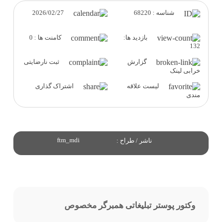
2026/02/27
شناسه : 68220
بازدید ها:
کامنت ها : 0
132
گزارش
ثبت نارضایتی
خرابی لینک
لیست علاقه
اشتراک گذاری
مندی
ftm_mdi
ناشر / طراح :
وکتور پوستر تبلیغاتی همبرگر مخصوص