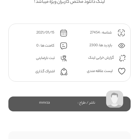
لینک دانلود مختص کاربران ویژه میباشد !
شناسه : 27454
2021/01/15
بازدید ها: 2300
کامنت ها : 0
گزارش خرابی لینک
ثبت نارضایتی
لیست علاقه مندی
اشتراک گذاری
ناشر / طراح :
mmrza