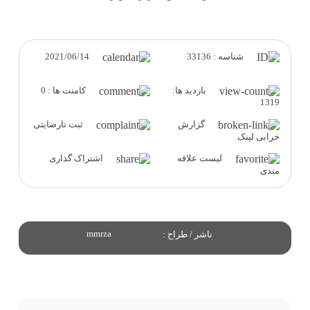
2021/06/14
شناسه : 33136
بازدید ها:
کامنت ها : 0
1319
گزارش
ثبت نارضایتی
خرابی لینک
لیست علاقه
اشتراک گذاری
مندی
mmrza
ناشر / طراح :