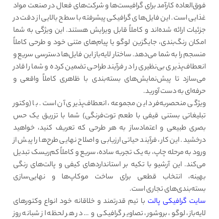
فوق‌العاده کارآمد برای گرافیست‌ها و شرکت‌های فعال در صنعت مواد
غذایی است. این فایل‌های گرافیکی پیشرفته با سطح بالایی از دقت در
جزئیات ارائه شده‌اند و کاملاً قابل ویرایش هستند. این ویژگی به شما
امکان رنگ‌بندی، جایگزین لوگو یا پیام‌های متنی خود و طرحی کاملاً
منسجم را به شما می‌دهد. ساختار لایه‌باز این فایل‌ها دسترسی سریع و
انعطاف‌پذیری بی‌نظیری را در فرآیند طراحی تضمین کرده و شما را قادر
می‌سازد تا پیش‌نمایش‌های بسته‌بندی با ظاهری کاملاً واقعی و
حرفه‌ای به دست آورید.
ویژگی منحصربه‌فرد این مجموعه، انعطاف‌پذیری آن است. با (وکتور
تبلیغاتی بستنی قیفی با طعم توت‌فرنگی) شما با تزریق یک حس
بصری طبیعی و اعتمادساز به هر طرحی که تعریف کنید، خواهید
درخشید. این کار، فرآیند حیاتی ارزیابی و اصلاح نهایی طرح‌ها را پیش از
ورود به مرحله چاپ، به یک تجربه ساده، سریع و کاملاً کم‌ریسک تبدیل
می‌کند. این آرشیو با تکیه بر استانداردهای کیفی و پالت‌های رنگی
بهینه، انتخاب قطعی برای ساخت موکاپ‌ها و نهایی‌سازی
بسته‌بندی‌های تجاری است.
سایت گرافیکی پالت
با تیم قدرتمند و خلاقانه خود انواع وکتورهای
لایه‌باز، لوگو، بروشور، تصاویر گرافیکی و … در هر لحظه از شبانه روز