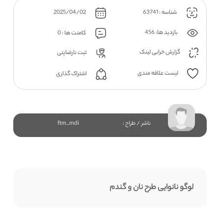
شناسه : 63741
2025/04/02
بازدید ها: 456
کامنت ها : 0
گزارش خرابی لینک
ثبت نارضایتی
لیست علاقه مندی
اشتراک گذاری
ناشر / طراح :
ftm_mdi
لوگو نانوایی طرح نان و گندم