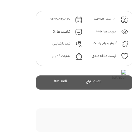
شناسه : 64260
2025/05/06
بازدید ها: 446
کامنت ها : 0
گزارش خرابی لینک
ثبت نارضایتی
لیست علاقه مندی
اشتراک گذاری
ناشر / طراح :
ftm_mdi