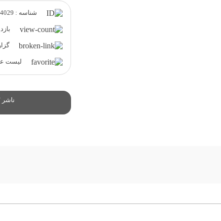
شناسه : 64029
بازدید 
گزار
لیست علا
ناشر /