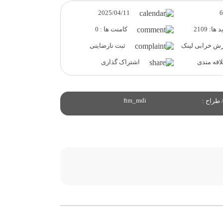
2025/04/11
ها: 2109
کامنت ها : 0
ش خرابی لینک
ثبت نارضایتی
قه مندی
اشتراک گذاری
ftm_mdi
 طراح :