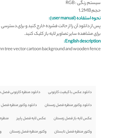
سیستم رنگی : RGB
حجم 1.2MB
نحوه استفاده (user manual):
پس از دانلود آن را از حالت فشرده خارج کنید و برای دسترسی به لایه ها و ویرایش
برای مشاهده سایر تصاویر لایه باز
کلیک کنید
.
English description:
n tree vector cartoon background and wooden fence
دانلود عکس با کیفیت کارتونی
دانلود منظره کارتونی فصل ه
دانلود وکتور منظره فصل زمستان
دانلود وکتور منظره فصل پا
عکس لایه باز فصل زمستان
عکس لایه فصل پاییز
منظره 
وکتور منظره فصل تابستان
وکتور منظره فصل زمستان
وک