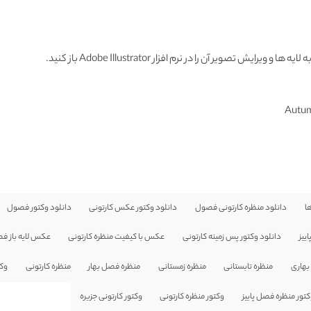
 تصویر آن را در نرم افزار Adobe Illustrator باز کنید.
Autum
ا
دانلود منظره کارتونی فصول
دانلود وکتور عکس کارتونی
دانلود وکتور فصول
ییز
دانلود وکتور پس زمینه کارتونی
عکس با کیفیت منظره کارتونی
عکس لایه باز فص
بهاری
منظره تابستانی
منظره زمستانی
منظره فصل بهار
منظره کارتونی
وکت
تور منظره فصل پاییز
وکتور منظره کارتونی
وکتور کارتونی جزیره