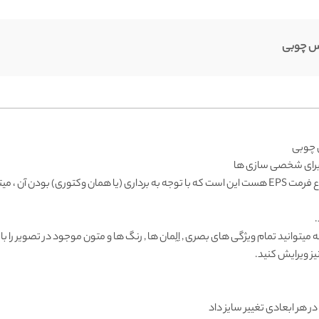
نس چوبی
س چوبی
ن برای شخصی سازی ها
وکتور منظره کارتونی که از نوع فرمت EPS هست این است که با توجه به برداری (یا همان وکتور
.
یتوانید تمام ویژگی های بصری , اِلِمان ها , رنگ ها و متون موجود در تصویر را با است
یز ویرایش کنید.
 در هر ابعادی تغییر سایز داد