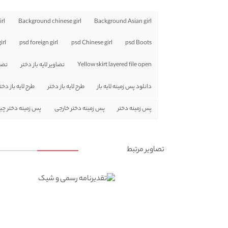
rl
Background chinese girl
Background Asian girl
irl
psd foreign girl
psd Chinese girl
psd Boots
Yellow skirt layered file open
تصاویر لایه باز دختر
تصاو
دانلود پس زمینه لایه باز
طرح لایه باز دختر
طرح لایه باز دخت
پس زمینه دختر
پس زمینه دختر خارجی
پس زمینه دختر چی
تصاویر مرتبط