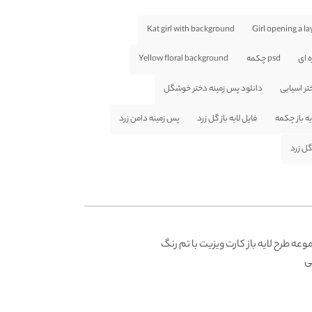
Kat girl with background
Girl opening a lay
psd چکمه
Yellow floral background
تر اسیایی
دانلود پس زمینه دختر خوشگل
یه باز چکمه
فایل لایه باز گل زرد
پس زمینه دامن زرد
گل زرد