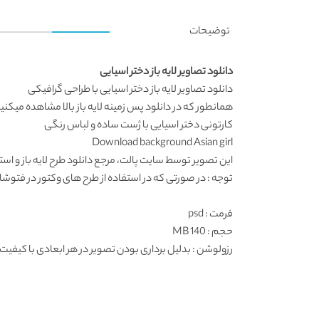
توضیحات
دانلود تصاویر لایه باز دختر اسیایی
دانلود تصاویر لایه باز
دختر اسیایی با طراحی گرافیکی
همانطور که در
دانلود پس زمینه لایه باز
بالا مشاهده میکنید
کارتونی دختر اسیایی با ژست ساده و لباس رنگی
Download background Asian girl
این تصویر توسط سایت پالت، مرجع
دانلود طرح لایه باز
و استا
توجه : در صورتی که در استفاده از طرح های وکتور در فتوشاپ به مشکل برخوردید , آن را در ایلواستریتور (
فرمت
: psd
حجم : 140 MB
رزولوشن
: بدلیل برداری بودن تصویر در هر ابعادی با کیفیت 