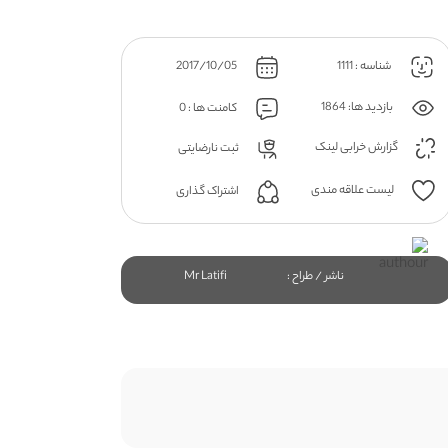
شناسه : 1111
2017/10/05
بازدید ها: 1864
کامنت ها : 0
گزارش خرابی لینک
ثبت نارضایتی
لیست علاقه مندی
اشتراک گذاری
ناشر / طراح :
Mr Latifi