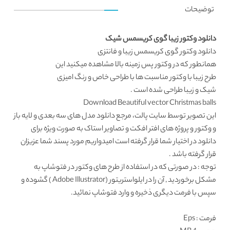
توضیحات
دانلود وکتور زیبا گوی کریسمس شیک
دانلود وکتور
گوی کریسمس زیبا و فانتزی
همانطور که در
وکتور پس زمینه
بالا مشاهده میکنید این
طرح زیبا با
وکتور مناسبت ها
با طراحی خاص و رنگ امیزی
شیک و زیبا طراحی شده است .
Download Beautiful vector Christmas balls
این تصویر توسط
سایت پالت
، مرجع دانلود مدل های سه بعدی و لایه باز
و وکتور و پروژه های افتر افکت و تصاویر استاک به صورت ویژه برای
دانلود در اختیار شما قرار گرفته است امیدواریم مورد پسند شما عزیزان
قرار گرفته باشد .
توجه : در صورتی که در استفاده از طرح های وکتور در فتوشاپ به
مشکل برخوردید , آن را در ایلواستریتور (Adobe Illustrator ) گشوده و
سپس با فرمت دیگری ذخیره و وارد فتوشاپ نمائید.
فرمت
: Eps