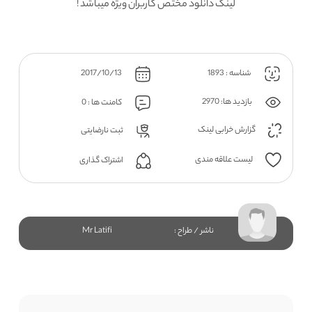
لینک دانلود مختص کاربران ویژه میباشد !
شناسه : 1893
2017/10/13
بازدید ها: 2970
کامنت ها : 0
گزارش خرابی لینک
ثبت نارضایتی
لیست علاقه مندی
اشتراک گذاری
ناشر / طراح :
Mr Latifi