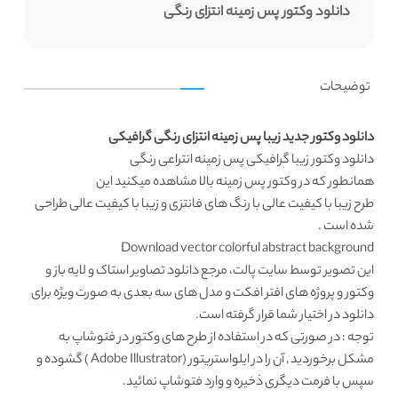
دانلود وکتور پس زمینه انتزای رنگی
توضیحات
دانلود وکتور جدید زیبا پس زمینه انتزای رنگی گرافیکی
دانلود وکتور
زیبا گرافیکی پس زمینه انتراعی رنگی
همانطور که در
وکتور پس زمینه
بالا مشاهده میکنید این
طرح زیبا با کیفیت عالی با رنگ های فانتزی و زیبا با کیفیت عالی طراحی
شده است .
Download vector colorful abstract background
این تصویر توسط
سایت پالت
، مرجع
دانلود تصاویر استاک
و لایه باز و
وکتور و پروژه های افتر افکت و مدل های سه بعدی به صورت ویژه برای
دانلود در اختیار شما قرار گرفته است.
توجه : در صورتی که در استفاده از طرح های وکتور در فتوشاپ به
مشکل برخوردید , آن را در ایلواستریتور (Adobe Illustrator ) گشوده و
سپس با فرمت دیگری ذخیره و وارد فتوشاپ نمائید.