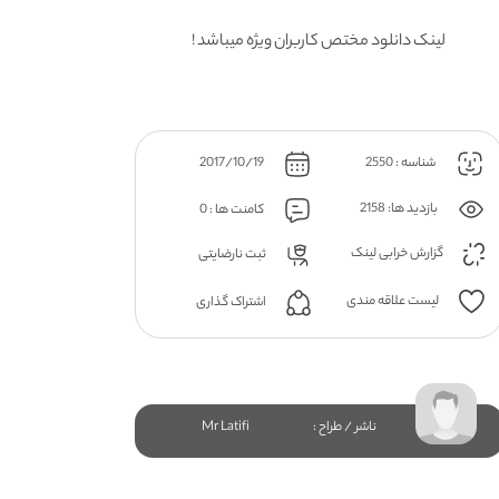
لینک دانلود مختص کاربران ویژه میباشد !
شناسه : 2550
2017/10/19
بازدید ها: 2158
کامنت ها : 0
گزارش خرابی لینک
ثبت نارضایتی
لیست علاقه مندی
اشتراک گذاری
ناشر / طراح :
Mr Latifi