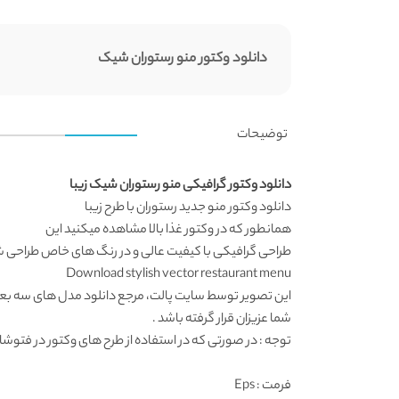
دانلود وکتور منو رستوران شیک
توضیحات
دانلود وکتور گرافیکی منو رستوران شیک زیبا
دانلود وکتور
منو جدید رستوران با طرح زیبا
همانطور که در
وکتور غذا
بالا مشاهده میکنید این
طراحی گرافیکی با کیفیت عالی و در رنگ های خاص طراحی 
Download stylish vector restaurant menu
این تصویر توسط
سایت پالت
، مرجع
دانلود مدل های سه بع
شما عزیزان قرار گرفته باشد .
توجه : در صورتی که در استفاده از طرح های وکتور در فتوشاپ به مشکل برخوردید , آن را در ایلواستریتور (
فرمت
: Eps