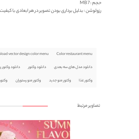
حجم : 7 MB
رزولوشن
: بدلیل برداری بودن تصویر در هر ابعادی با کیفیت 
oad vector design color menu
Color restaurant menu
دانلود مدل های سه بعدی
دانلود وکتور
دانلود وکتور ر
وکتور غذا
وکتور منو جدید
وکتور منو رستوران
وکتور
تصاویر مرتبط