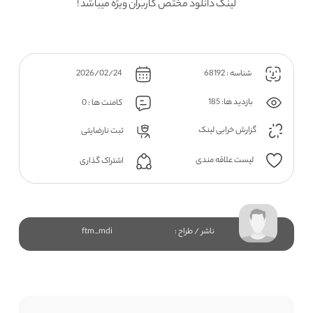
لینک دانلود مختص کاربران ویژه میباشد !
شناسه : 68192
2026/02/24
بازدید ها: 185
کامنت ها : 0
گزارش خرابی لینک
ثبت نارضایتی
لیست علاقه مندی
اشتراک گذاری
ناشر / طراح :
ftm_mdi