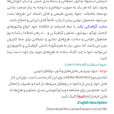
اسپلش آب‌میوه، وکتور تبلیغاتی و بسته‌بندی عسل، و دیگر خوراکی‌ها
وجود دارد که هر یک به صورت حرفه‌ای و با توجه به نیاز صنعت غذایی
توسعه یافته‌اند. جلوه بصری طبیعی و قابل اعتماد این طرح‌ها باعث
می‌شود محصول نهایی پیش از چاپ، کاملاً قابل ارزیابی و اصلاح باشد.
سایت گرافیکی پالت
با تیم قدرتمند و خلاقانه خود انواع وکتورهای
لایه‌باز، لوگو، بروشور، تصاویر گرافیکی و … در هر لحظه از شبانه روز
مشغول طراحی و ساخت طرح‌های تجاری و تبلیغاتی برای شما کاربران
عزیز می‌باشند که بدون نیاز به هیچگونه دانش گرافیکی و کامپیوتری
می‌توانید تنها با چند کلیک ساده به طرح‌های مورد نیاز خود دست پیدا
کنید.
نحوه استفاده (user manual):
توجه :
جهت ویرایش فایل‌های وکتور، نرم‌افزار ادوبی
ایلاستریتور(adobe illustrator) برای این کار مناسب است. برای این کار
فایل خود را پس از دانلود در نرم‌افزار مربوطه باز کرده و تغییرات را اعمال
کنید. همچنین برای مشاهده ویدئو آموزشی تبدیل تصاویر و طرح‌ها به
فایل لایه‌باز psd
اینجا
کلیک کنید.
English description:
Download the canned beans vector file