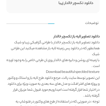
دانلود تکسچر خالدار زیبا
توضیحات
دانلود تصاویر لایه باز تکسچر خالدار
دانلود تصاویر لایه باز
تکسچر خالدار با طراحی گرافیکی زیبا و شیک
همانطور که در
دانلود پس زمینه لایه باز
مشاهده میکنید این طراحی
شیک
با زمینه ای روشن و دایره های خالدار روی ان طرحی خاص را به وجود اورده
است .
Download beautiful speckled texture
این تصویر توسط
سایت پالت
، مرجع
دانلود طرح لایه باز
و استاک و وکتور
و پروژه های افتر افکت و مدل های سه بعدی به صورت ویژه برای دانلود
در اختیار شما قرار گرفته است امیدارویم مورد قبول شما عزیزان قرار
گرفته باشد .
توجه : در صورتی که در استفاده از طرح های وکتور در فتوشاپ به